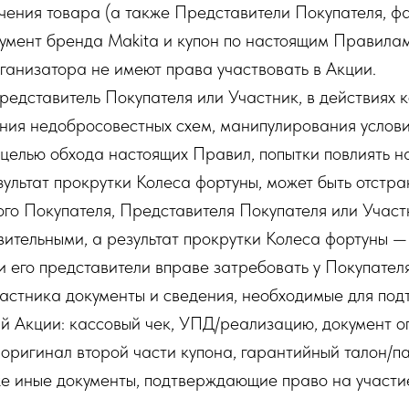
чения товара (а также Представители Покупателя, ф
умент бренда Makita и купон по настоящим Правилам
ганизатора не имеют права участвовать в Акции.
Представитель Покупателя или Участник, в действиях 
ния недобросовестных схем, манипулирования услов
 целью обхода настоящих Правил, попытки повлиять н
ультат прокрутки Колеса фортуны, может быть отстран
ого Покупателя, Представителя Покупателя или Участ
ительными, а результат прокрутки Колеса фортуны —
и его представители вправе затребовать у Покупател
частника документы и сведения, необходимые для по
й Акции: кассовый чек, УПД/реализацию, документ о
 оригинал второй части купона, гарантийный талон/п
же иные документы, подтверждающие право на участи