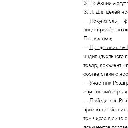
3.1. В Акции могу
3.1.1. Для целей н
—
Покупатель
— ф
лицо, приобретающ
Правилами;
—
Представитель 
индивидуального 
товар, документы 
соответствии с н
—
Участник Розы
опустивший отрывн
—
Победитель Ро
признан действите
том числе в лице 
документов подтве