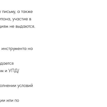
 письму, а также
пона, участие в
циям не выдаются.
ы инструмента на
ыдается
ом и УПД/
полнении условий
ции или по