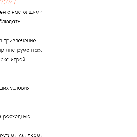
ay2026/
лен с настоящими
облюдать
а привлечение
р инструмента».
ске игрой.
ших условия
а расходные
ругими скидками.