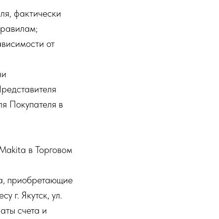
ля, фактически
Правилам;
ависимости от
ни
Представителя
ля Покупателя в
akita в Торговом
а, приобретающие
 г. Якутск, ул.
аты счета и