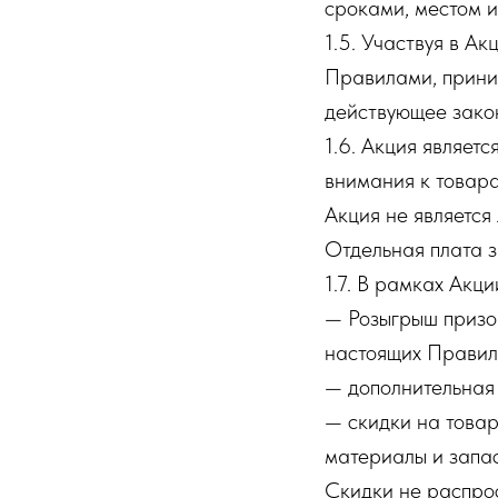
сроками, местом и
1.5. Участвуя в А
Правилами, приним
действующее зако
1.6. Акция являет
внимания к товар
Акция не является
Отдельная плата з
1.7. В рамках Акци
— Розыгрыш призо
настоящих Правил
— дополнительная
— скидки на това
материалы и запас
Скидки не распрос