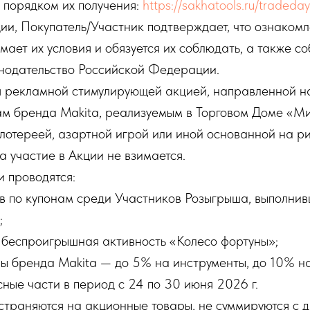
 порядком их получения:
https://sakhatools.ru/traded
кции, Покупатель/Участник подтверждает, что ознаком
ает их условия и обязуется их соблюдать, а также с
нодательство Российской Федерации.
ся рекламной стимулирующей акцией, направленной н
ам бренда Makita, реализуемым в Торговом Доме «Ми
 лотереей, азартной игрой или иной основанной на ри
а участие в Акции не взимается.
и проводятся:
в по купонам среди Участников Розыгрыша, выполнив
;
 беспроигрышная активность «Колесо фортуны»;
ры бренда Makita — до 5% на инструменты, до 10% н
ные части в период с 24 по 30 июня 2026 г.
траняются на акционные товары, не суммируются с д