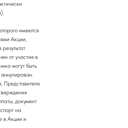
актически
).
которого имеются
иями Акции,
а результат
ен от участия в
ника могут быть
 аннулирован.
я, Представителя
дтверждения
платы, документ
аспорт на
е в Акции и