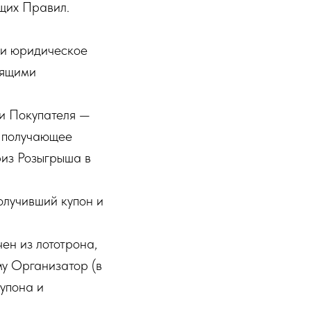
ящих Правил.
ли юридическое
оящими
и Покупателя —
и получающее
риз Розыгрыша в
олучивший купон и
ен из лототрона,
му Организатор (в
купона и