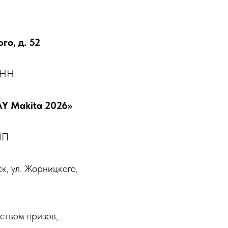
го, д. 52
ИНН
AY Makita 2026»
ИП
к, ул. Жорницкого,
ством призов,