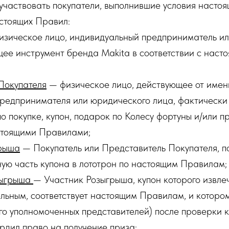
т участвовать покупатели, выполнившие условия насто
астоящих Правил:
изическое лицо, индивидуальный предприниматель и
ее инструмент бренда Makita в соответствии с наст
Покупателя
— физическое лицо, действующее от имен
предпринимателя или юридического лица, фактическ
по покупке, купон, подарок по Колесу фортуны и/или п
астоящими Правилами;
грыша
— Покупатель или Представитель Покупателя, п
ую часть купона в лототрон по настоящим Правилам;
зыгрыша
— Участник Розыгрыша, купон которого извлеч
льным, соответствует настоящим Правилам, и которо
его уполномоченных представителей) после проверки 
рдил право на получение приза;